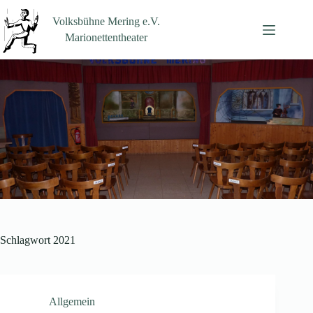
Zum
Inhalt
Volksbühne Mering e.V.
springen
Marionettentheater
Schlagwort
2021
Allgemein