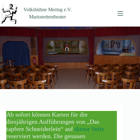
Zum
Inhalt
Volksbühne Mering e.V.
springen
Marionettentheater
Ab sofort können Karten für die
diesjährigen Aufführungen von „Das
tapfere Schneiderlein“ auf
dieser Seite
reserviert werden. Die genauen