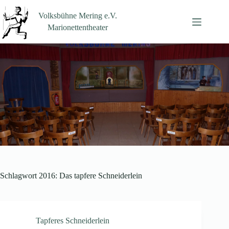
Zum
Inhalt
Volksbühne Mering e.V.
springen
Marionettentheater
Schlagwort
2016: Das tapfere Schneiderlein
Tapferes Schneiderlein