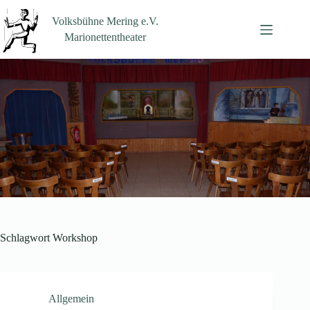
Zum
Inhalt
Volksbühne Mering e.V.
springen
Marionettentheater
Schlagwort
Workshop
Allgemein