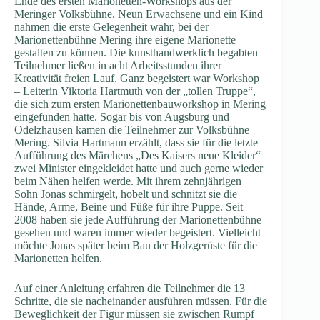
Ende des ersten Marionetten-Workshops aus der
Meringer Volksbühne. Neun Erwachsene und ein Kind
nahmen die erste Gelegenheit wahr, bei der
Marionettenbühne Mering ihre eigene Marionette
gestalten zu können. Die kunst­handwerklich begabten
Teilnehmer ließen in acht Arbeitsstunden ihrer
Kreativität freien Lauf. Ganz begeistert war Workshop
– Leiterin Viktoria Hartmuth von der „tollen Truppe“,
die sich zum ersten Marionettenbauworkshop in Mering
eingefunden hatte. Sogar bis von Augsburg und
Odelzhausen kamen die Teilnehmer zur Volksbühne
Mering. Silvia Hartmann erzählt, dass sie für die letzte
Aufführung des Märchens „Des Kaisers neue Kleider“
zwei Minister eingekleidet hatte und auch gerne wieder
beim Nähen helfen werde. Mit ihrem zehnjährigen
Sohn Jonas schmirgelt, hobelt und schnitzt sie die
Hände, Arme, Beine und Füße für ihre Puppe. Seit
2008 haben sie jede Aufführung der Marionettenbühne
gesehen und waren immer wieder begeistert. Vielleicht
möchte Jonas später beim Bau der Holzgerüste für die
Marionetten helfen.
Auf einer Anleitung erfahren die Teilnehmer die 13
Schritte, die sie nacheinander ausführen müssen. Für die
Beweglichkeit der Figur müssen sie zwischen Rumpf