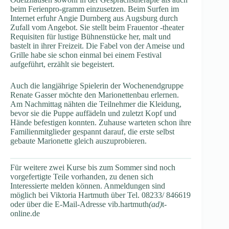
beim Ferienpro-gramm einzusetzen. Beim Surfen im
Internet erfuhr Angie Durnberg aus Augsburg durch
Zufall vom Angebot. Sie stellt beim Frauentor -theater
Requisiten für lustige Bühnenstücke her, malt und
bastelt in ihrer Freizeit. Die Fabel von der Ameise und
Grille habe sie schon einmal bei einem Festival
aufgeführt, erzählt sie begeistert.
Auch die langjährige Spielerin der Wochenendgruppe
Renate Gasser möchte den Marionettenbau erlernen.
Am Nachmittag nähten die Teilnehmer die Kleidung,
bevor sie die Puppe auffädeln und zuletzt Kopf und
Hände befestigen konnten. Zuhause warteten schon ihre
Familienmitglieder gespannt darauf, die erste selbst
gebaute Marionette gleich auszuprobieren.
Für weitere zwei Kurse bis zum Sommer sind noch
vorgefertigte Teile vorhanden, zu denen sich
Interessierte melden können. Anmeldungen sind
möglich bei Viktoria Hartmuth über Tel. 08233/ 846619
oder über die E-Mail-Adresse vib.hartmuth
(ad)
t-
online.de