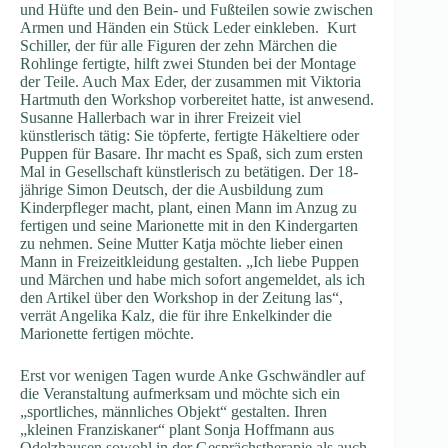
und Hüfte und den Bein- und Fußteilen sowie zwischen
Armen und Händen ein Stück Leder einkleben. Kurt
Schiller, der für alle Figuren der zehn Märchen die
Rohlinge fertigte, hilft zwei Stunden bei der Montage
der Teile. Auch Max Eder, der zusammen mit Viktoria
Hartmuth den Workshop vorbereitet hatte, ist anwesend.
Susanne Hallerbach war in ihrer Freizeit viel
künstlerisch tätig: Sie töpferte, fertigte Häkeltiere oder
Puppen für Basare. Ihr macht es Spaß, sich zum ersten
Mal in Gesellschaft künstlerisch zu betätigen. Der 18-
jährige Simon Deutsch, der die Ausbildung zum
Kinderpfleger macht, plant, einen Mann im Anzug zu
fertigen und seine Marionette mit in den Kindergarten
zu nehmen. Seine Mutter Katja möchte lieber einen
Mann in Freizeitkleidung gestalten. „Ich liebe Puppen
und Märchen und habe mich sofort angemeldet, als ich
den Artikel über den Workshop in der Zeitung las“,
verrät Angelika Kalz, die für ihre Enkelkinder die
Marionette fertigen möchte.
Erst vor wenigen Tagen wurde Anke Gschwändler auf
die Veranstaltung aufmerksam und möchte sich ein
„sportliches, männliches Objekt“ gestalten. Ihren
„kleinen Franziskaner“ plant Sonja Hoffmann aus
Odelzhausen sowohl in der Gesprächstherapie als auch