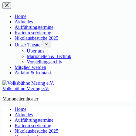
Zum
Inhalt
springen
Home
Aktuelles
Aufführungstermine
Kartenreservierung
Nikolausbesuche 2025
Unser Theater
Über uns
Marionetten & Technik
Vorstellungsarchiv
Mitglied werden
Anfahrt & Kontakt
Volksbühne Mering e.V.
Marionettentheater
Home
Aktuelles
Aufführungstermine
Kartenreservierung
Nikolausbesuche 2025