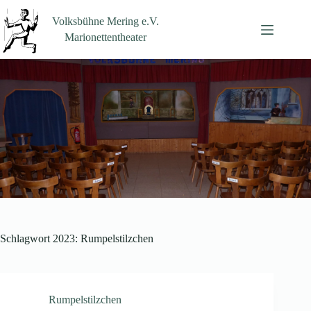
Zum
Inhalt
Volksbühne Mering e.V.
springen
Marionettentheater
Schlagwort
2023: Rumpelstilzchen
Rumpelstilzchen