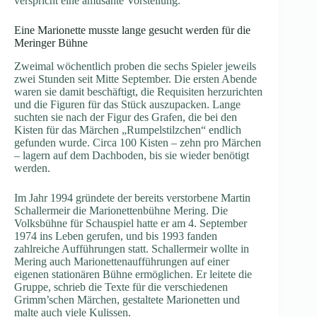
verspricht eine amüsante Vorstellung.
Eine Marionette musste lange gesucht werden für die
Meringer Bühne
Zweimal wöchentlich proben die sechs Spieler jeweils
zwei Stunden seit Mitte September. Die ersten Abende
waren sie damit beschäftigt, die Requisiten herzurichten
und die Figuren für das Stück auszupacken. Lange
suchten sie nach der Figur des Grafen, die bei den
Kisten für das Märchen „Rumpelstilzchen“ endlich
gefunden wurde. Circa 100 Kisten – zehn pro Märchen
– lagern auf dem Dachboden, bis sie wieder benötigt
werden.
Im Jahr 1994 gründete der bereits verstorbene Martin
Schallermeir die Marionettenbühne Mering. Die
Volksbühne für Schauspiel hatte er am 4. September
1974 ins Leben gerufen, und bis 1993 fanden
zahlreiche Aufführungen statt. Schallermeir wollte in
Mering auch Marionettenaufführungen auf einer
eigenen stationären Bühne ermöglichen. Er leitete die
Gruppe, schrieb die Texte für die verschiedenen
Grimm’schen Märchen, gestaltete Marionetten und
malte auch viele Kulissen.