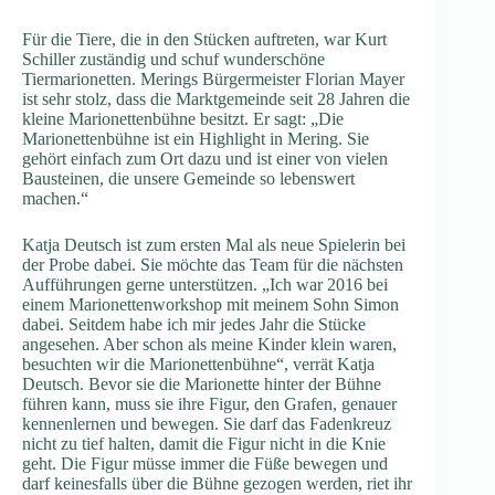
Für die Tiere, die in den Stücken auftreten, war Kurt
Schiller zuständig und schuf wunderschöne
Tiermarionetten. Merings Bürgermeister Florian Mayer
ist sehr stolz, dass die Marktgemeinde seit 28 Jahren die
kleine Marionettenbühne besitzt. Er sagt: „Die
Marionettenbühne ist ein Highlight in Mering. Sie
gehört einfach zum Ort dazu und ist einer von vielen
Bausteinen, die unsere Gemeinde so lebenswert
machen.“
Katja Deutsch ist zum ersten Mal als neue Spielerin bei
der Probe dabei. Sie möchte das Team für die nächsten
Aufführungen gerne unterstützen. „Ich war 2016 bei
einem Marionettenworkshop mit meinem Sohn Simon
dabei. Seitdem habe ich mir jedes Jahr die Stücke
angesehen. Aber schon als meine Kinder klein waren,
besuchten wir die Marionettenbühne“, verrät Katja
Deutsch. Bevor sie die Marionette hinter der Bühne
führen kann, muss sie ihre Figur, den Grafen, genauer
kennenlernen und bewegen. Sie darf das Fadenkreuz
nicht zu tief halten, damit die Figur nicht in die Knie
geht. Die Figur müsse immer die Füße bewegen und
darf keinesfalls über die Bühne gezogen werden, riet ihr