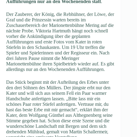
Aufführungen nur an den Wochenenden statt
.
Der Zauberer, der König, die Rebhühner, der Löwe, der
Graf und die Prinzessin warten bereits im
Zuschauerbereich der Marionettenbühne Mering auf die
nächste Probe. Viktoria Hartmuth hängt noch schnell
vorher die Ankündigung über die geplanten
Aufführungen und erste Fotos vom Kater in roten
Stiefeln in den Schaukasten. Um 19 Uhr treffen die
Spieler und Spielerinnen und der Regisseur ein. Nach
drei Jahren Pause nimmt die Meringer
Marionettenbühne ihren Spielbetrieb wieder auf. Es gibt
allerdings nur an den Wochenenden Aufführungen.
Das Stück beginnt mit der Aufteilung des Erbes unter
den drei Söhnen des Müllers. Der jüngste erbt nur den
Kater und will sich aus seinem Fell ein Paar warmer
Handschuhe anfertigen lassen. „Bitte lass mir ein
schönes Paar roter Stiefel anfertigen. Vertraue mir, du
hast das beste Erbe mit mir gemacht“, erklärt ihm der
Kater, dem Wolfgang Günthel aus Althegnenberg seine
Stimme gegeben hat. Schon diese erste Szene und die
wunderschöne Landschaft mit Bergen und dem sich
drehenden Mühlrad, gemalt von Martin Schallermeir,