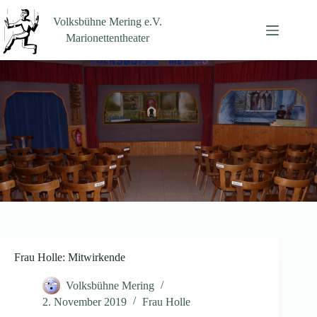
Zum
Inhalt
Volksbühne Mering e.V.
springen
Marionettentheater
Frau Holle: Mitwirkende
Volksbühne Mering
2. November 2019
Frau Holle