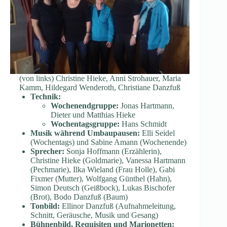
(von links) Christine Hieke, Anni Strohauer, Maria
Kamm, Hildegard Wenderoth, Christiane Danzfuß
Technik:
Wochenendgruppe:
Jonas Hartmann,
Dieter und Matthias Hieke
Wochentagsgruppe:
Hans Schmidt
Musik während Umbaupausen:
Elli Seidel
(Wochentags) und Sabine Amann (Wochenende)
Sprecher:
Sonja Hoffmann (Erzählerin),
Christine Hieke (Goldmarie), Vanessa Hartmann
(Pechmarie), Ilka Wieland (Frau Holle), Gabi
Fixmer (Mutter), Wolfgang Günthel (Hahn),
Simon Deutsch (Geißbock), Lukas Bischofer
(Brot), Bodo Danzfuß (Baum)
Tonbild:
Ellinor Danzfuß (Aufnahmeleitung,
Schnitt, Geräusche, Musik und Gesang)
Bühnenbild, Requisiten und Marionetten: