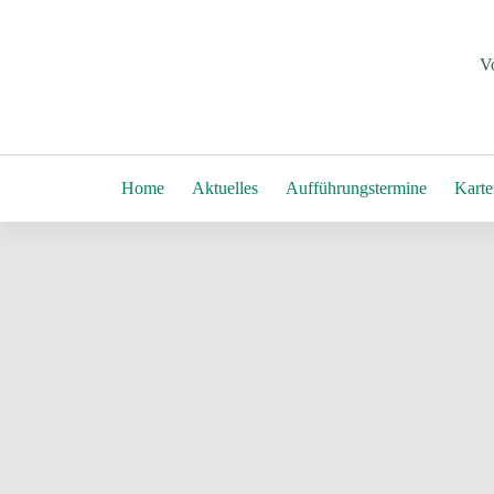
Zum
Inhalt
springen
V
Home
Aktuelles
Aufführungstermine
Karte