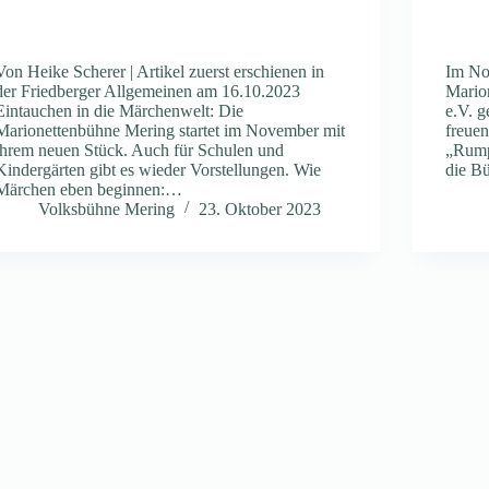
Von Heike Scherer | Artikel zuerst erschienen in
Im Nov
der Friedberger Allgemeinen am 16.10.2023
Mario
Eintauchen in die Märchenwelt: Die
e.V. g
Marionettenbühne Mering startet im November mit
freue
ihrem neuen Stück. Auch für Schulen und
„Rump
Kindergärten gibt es wieder Vorstellungen. Wie
die B
Märchen eben beginnen:…
Volksbühne Mering
23. Oktober 2023