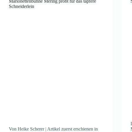
Marionettenbühne Mering probt für das tapfere
Schneiderlein
Von Heike Scherer | Artikel zuerst erschienen in