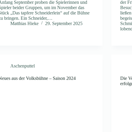
Anfang September proben die Spielerinnen und
der F
Spieler beider Gruppen, um im November das
Besuch
Stück „Das tapfere Schneiderlein“ auf die Bühne
ließen
zu bringen. Ein Schneider,…
begeis
Matthias Hieke
29. September 2025
Schmi
loben
Aschenputtel
Neues aus der Volksbühne – Saison 2024
Die V
erfolg