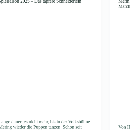
Spielsaison 2025 – Das tapfere Schneiderlein
Merin
Märch
Lange dauert es nicht mehr, bis in der Volksbühne
Mering wieder die Puppen tanzen. Schon seit
Von He