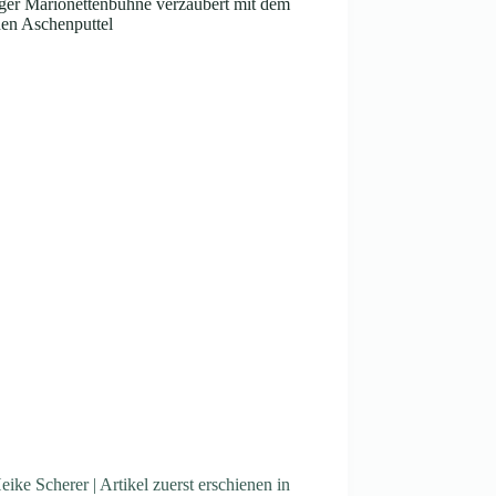
ger Marionettenbühne verzaubert mit dem
en Aschenputtel
ike Scherer | Artikel zuerst erschienen in