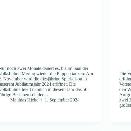
Nur noch zwei Monate dauert es, bis im Saal der
Volksbühne Mering wieder die Puppen tanzen: Am
Die V
2. November wird die diesjährige Spielsaison in
erfolg
unserem Jubiläumsjahr 2024 eröffnet. Die
Vorst
Volksbühne feiert nämlich in diesem Jahr das 50-
den W
jährige Bestehen seit der…
Aufgr
Matthias Hieke
1. September 2024
zwei Z
große